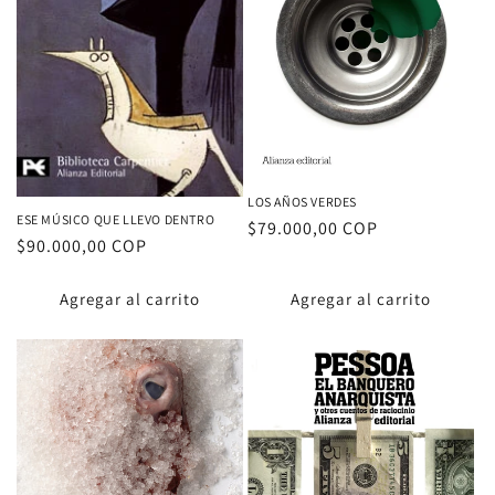
LOS AÑOS VERDES
ESE MÚSICO QUE LLEVO DENTRO
Proveedor:
Precio
$79.000,00 COP
Proveedor:
Precio
$90.000,00 COP
habitual
habitual
Agregar al carrito
Agregar al carrito