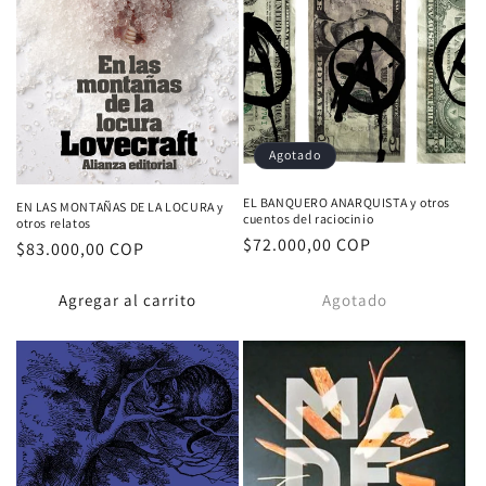
Agotado
EL BANQUERO ANARQUISTA y otros
EN LAS MONTAÑAS DE LA LOCURA y
cuentos del raciocinio
otros relatos
Proveedor:
Precio
$72.000,00 COP
Proveedor:
Precio
$83.000,00 COP
habitual
habitual
Agregar al carrito
Agotado