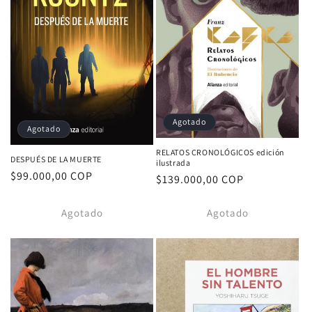
Agotado
Agotado
RELATOS CRONOLÓGICOS edición
DESPUÉS DE LA MUERTE
ilustrada
Proveedor:
Precio
$99.000,00 COP
Proveedor:
Precio
$139.000,00 COP
habitual
habitual
Agotado
Agotado