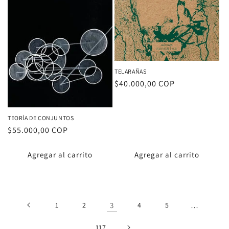
TELARAÑAS
Proveedor:
Precio
$40.000,00 COP
habitual
TEORÍA DE CONJUNTOS
Proveedor:
Precio
$55.000,00 COP
habitual
Agregar al carrito
Agregar al carrito
1
2
3
4
5
…
117