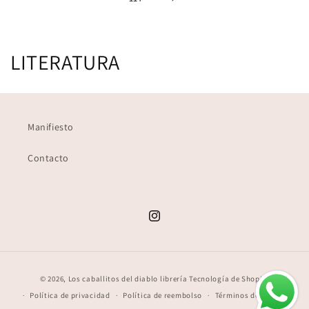
C
LITERATURA
o
l
Manifiesto
e
Contacto
c
c
i
Instagram
ó
n
Formas
© 2026,
Los caballitos del diablo librería
Tecnología de Shopify
de
:
Política de privacidad
Política de reembolso
Términos del servicio
pago