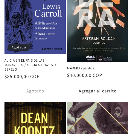
Agotado
ALICIA EN EL PAÍS DE LAS
MARAVILLAS/ ALICIA A TRAVÉS DEL
MADERA cuentos
ESPEJO
Proveedor:
Precio
$40.000,00 COP
Proveedor:
Precio
$85.000,00 COP
habitual
habitual
Agotado
Agregar al carrito