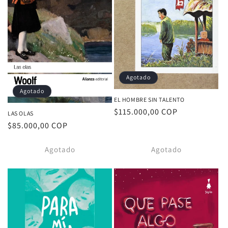
Agotado
Agotado
EL HOMBRE SIN TALENTO
Proveedor:
Precio
$115.000,00 COP
LAS OLAS
habitual
Proveedor:
Precio
$85.000,00 COP
habitual
Agotado
Agotado