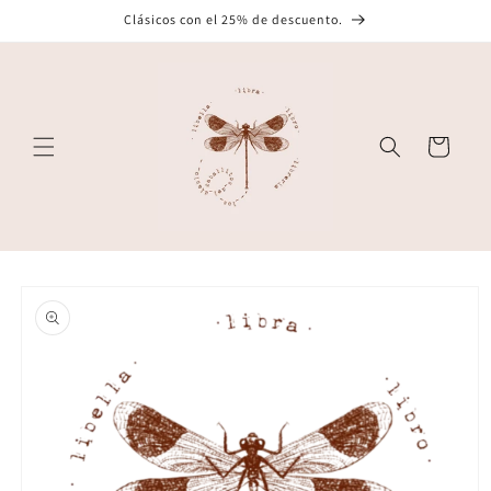
Ir
Clásicos con el 25% de descuento.
directamente
al contenido
Carrito
Ir
directamente
a la
información
del producto