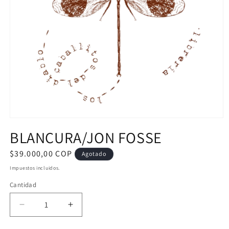
Abrir
elemento
BLANCURA/JON FOSSE
multimedia
1
en
Precio
$39.000,00 COP
Agotado
una
habitual
ventana
Impuestos incluidos.
modal
Cantidad
Reducir
Aumentar
cantidad
cantidad