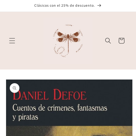
Ir
Clásicos con el 25% de descuento.
directamente
al contenido
Carrito
Ir
directamente
a la
información
del producto