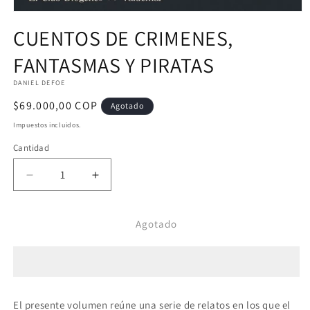
Abrir
elemento
CUENTOS DE CRIMENES,
multimedia
1
FANTASMAS Y PIRATAS
en
una
ventana
DANIEL DEFOE
modal
Precio
$69.000,00 COP
Agotado
habitual
Impuestos incluidos.
Cantidad
Reducir
Aumentar
cantidad
cantidad
para
para
Agotado
CUENTOS
CUENTOS
DE
DE
CRIMENES,
CRIMENES,
FANTASMAS
FANTASMAS
Y
Y
PIRATAS
PIRATAS
El presente volumen reúne una serie de relatos en los que el