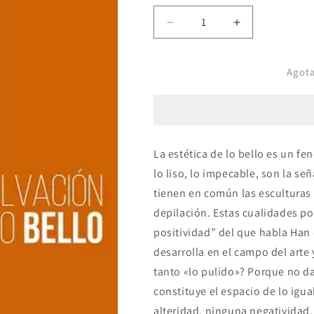
Reducir
Aumentar
cantidad
cantidad
para
para
Agot
LA
LA
SALVACION
SALVACION
DE
DE
LO
LO
BELLO
BELLO
La estética de lo bello es un 
lo liso, lo impecable, son la s
tienen en común las esculturas 
depilación. Estas cualidades po
positividad” del que habla Han 
desarrolla en el campo del arte 
tanto «lo pulido»? Porque no dañ
constituye el espacio de lo igu
alteridad, ninguna negatividad. 