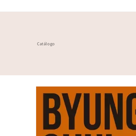
Ir
directamente
al contenido
Catálogo
Ir
directamente
a la
información
del producto