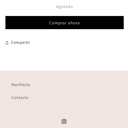
para
para
Agotado
NARRATIVA/FUENMAYOR
NARRATIVA/FUENMAYOR
Comprar ahora
Compartir
Manifiesto
Contacto
Instagram