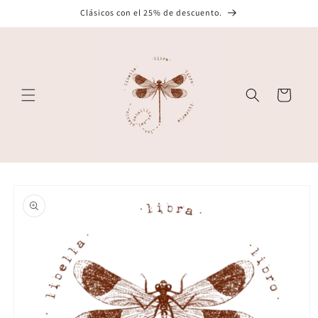
Ir
Clásicos con el 25% de descuento.
directamente
al contenido
Carrito
Ir
directamente
a la
información
del producto