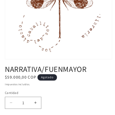
Abrir
elemento
NARRATIVA/FUENMAYOR
multimedia
1
en
Precio
$59.000,00 COP
Agotado
una
habitual
ventana
Impuestos incluidos.
modal
Cantidad
Reducir
Aumentar
cantidad
cantidad