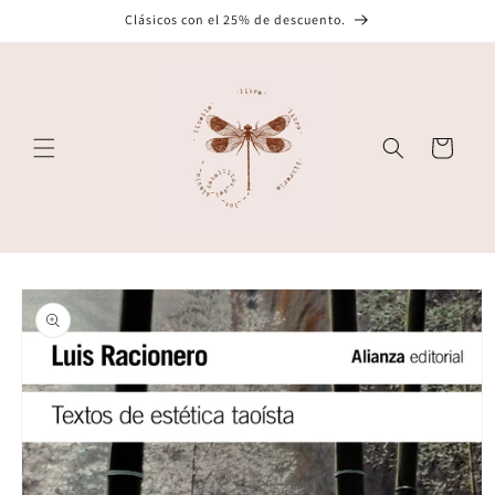
Ir
Clásicos con el 25% de descuento.
directamente
al contenido
Carrito
Ir
directamente
a la
información
del producto