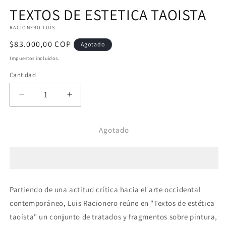
elemento
TEXTOS DE ESTETICA TAOISTA
multimedia
1
RACIONERO LUIS
en
una
Precio
$83.000,00 COP
ventana
Agotado
modal
habitual
Impuestos incluidos.
Cantidad
Reducir
Aumentar
cantidad
cantidad
para
para
Agotado
TEXTOS
TEXTOS
DE
DE
ESTETICA
ESTETICA
TAOISTA
TAOISTA
Partiendo de una actitud crítica hacia el arte occidental
contemporáneo, Luis Racionero reúne en "Textos de estética
taoísta" un conjunto de tratados y fragmentos sobre pintura,